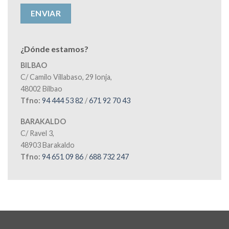
¿Dónde estamos?
BILBAO
C/ Camilo Villabaso, 29 lonja,
48002 Bilbao
Tfno:
94 444 53 82
/
671 92 70 43
BARAKALDO
C/ Ravel 3,
48903 Barakaldo
Tfno:
94 651 09 86
/
688 732 247