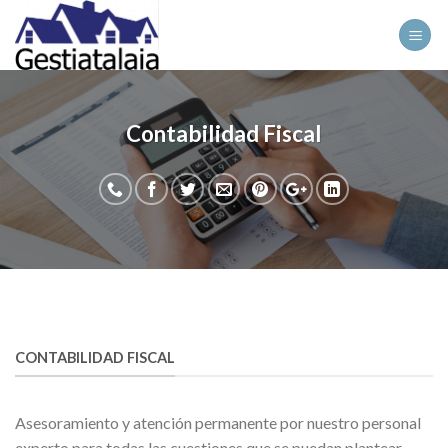
Skip
to
content
Contabilidad Fiscal
CONTABILIDAD FISCAL
Asesoramiento y atención permanente por nuestro personal
experto para todas las cuestiones que se puedan plantear